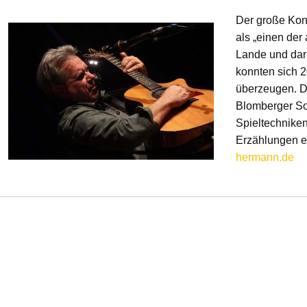
Der große Konz
als „einen der
Lande und dar
konnten sich 2
überzeugen. De
Blomberger Son
Spieltechniken
Erzählungen 
hermann.de