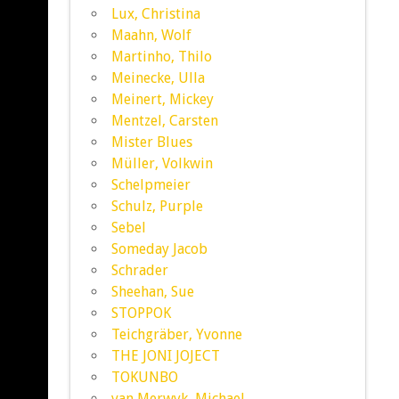
Lux, Christina
Maahn, Wolf
Martinho, Thilo
Meinecke, Ulla
Meinert, Mickey
Mentzel, Carsten
Mister Blues
Müller, Volkwin
Schelpmeier
Schulz, Purple
Sebel
Someday Jacob
Schrader
Sheehan, Sue
STOPPOK
Teichgräber, Yvonne
THE JONI JOJECT
TOKUNBO
van Merwyk, Michael