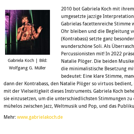
2010 bot Gabriela Koch mit ihrem 
umgesetzte jazzige Interpretation
Gabrielas facettenreiche Stimme 
Ohr bleiben und die Begleitung v
(Kontrabass) setzte ganz besonde
wunderschöne Soli. Als Überrasch
Percussionisten mit! In 2022 präs
Gabriela Koch | Bild:
Natalie Plöger. Die beiden Musik
Wolfgang G. Müller
die minimalistische Besetzung mi
bedeutet: Eine klare Stimme, ma
dann der Kontrabass, den Natalie Plöger so virtuos bedient,
mit der Vielseitigkeit dieses Instruments. Gabriela Koch be
sie einzusetzen, um die unterschiedlichsten Stimmungen zu
mühelos zwischen Jazz, Weltmusik und Pop, und das Publikum
Mehr:
www.gabrielakoch.de