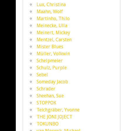
Lux, Christina
Maahn, Wolf
Martinho, Thilo
Meinecke, Ulla
Meinert, Mickey
Mentzel, Carsten
Mister Blues
Müller, Volkwin
Schelpmeier
Schulz, Purple
Sebel
Someday Jacob
Schrader
Sheehan, Sue
STOPPOK
Teichgräber, Yvonne
THE JONI JOJECT
TOKUNBO
van Merwyk, Michael